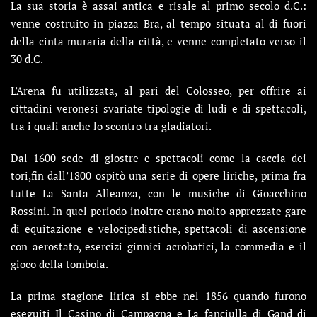
La sua storia è assai antica e risale al primo secolo d.C.:
venne costruito in piazza Bra, al tempo situata al di fuori
della cinta muraria della città, e venne completato verso il
30 d.C.
L’Arena fu utilizzata, al pari del Colosseo, per offrire ai
cittadini veronesi svariate tipologie di ludi e di spettacoli,
tra i quali anche lo scontro tra gladiatori.
Dal 1600 sede di giostre e spettacoli come la caccia dei
tori,fin dall’1800 ospitò una serie di opere liriche, prima fra
tutte La Santa Alleanza, con le musiche di Gioacchino
Rossini. In quel periodo inoltre erano molto apprezzate gare
di equitazione e velocipedistiche, spettacoli di ascensione
con aerostato, esercizi ginnici acrobatici, la commedia e il
gioco della tombola.
La prima stagione lirica si ebbe nel 1856 quando furono
eseguiti Il Casino di Campagna e La fanciulla di Gand di