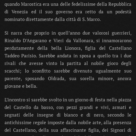
quando Marostica era una delle fedelissime della Repubblica
di Venezia ed il suo governo era retto da un podestà
nominato direttamente dalla città di S. Marco.
Si narra che proprio in quell’anno due valorosi guerrieri,
Rinaldo D’Angarano e Vieri da Vallonara, si innamorarono
perdutamente della bella Lionora, figlia del Castellano
Taddeo Parisio. Sarebbe andata in sposa a quello tra i due
rivali che avesse vinto la partita al nobile gioco degli
scacchi; lo sconfitto sarebbe divenuto ugualmente suo
parente, sposando Oldrada, sua sorella minore, ancora
giovane e bella.
L’incontro si sarebbe svolto in un giorno di festa nella piazza
del Castello da basso, con pezzi grandi e vivi, armati e
segnati delle insegne di bianco e di nero, secondo le
antichissime regole imposte dalla nobile arte, alla presenza
del Castellano, della sua affascinante figlia, dei Signori di